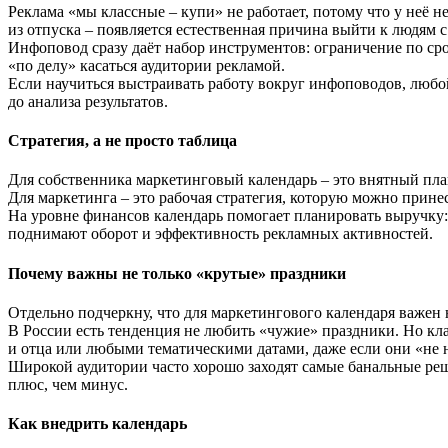
Реклама «мы классные – купи» не работает, потому что у неё н
из отпуска – появляется естественная причина выйти к людям 
Инфоповод сразу даёт набор инструментов: ограничение по ср
«по делу» касаться аудитории рекламой.
Если научиться выстраивать работу вокруг инфоповодов, любой
до анализа результатов.
Стратегия, а не просто таблица
Для собственника маркетинговый календарь – это внятный план
Для маркетинга – это рабочая стратегия, которую можно принес
На уровне финансов календарь помогает планировать выручку: 
поднимают оборот и эффективность рекламных активностей.
Почему важны не только «крутые» праздники
Отдельно подчеркну, что для маркетингового календаря важен не
В России есть тенденция не любить «чужие» праздники. Но кл
и отца или любыми тематическими датами, даже если они «не 
Широкой аудитории часто хорошо заходят самые банальные реше
плюс, чем минус.
Как внедрить календарь