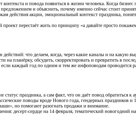
ет контекста и повода появиться в жизни человека. Когда бизнес
с предложением и объяснить, почему именно сейчас стоит принят
окам действия акции, эмоциональный контекст праздника, понят
 проект перестаёт жить по принципу «а давайте просто покажем 
 действий: что делаем, когда, через какие каналы и на какую в
ти на планёрку, обсудить, скорректировать и превратить в после
если каждый год по одним и тем же инфоповодам проводится раб
 статус праздника, а сам факт, что он даёт повод обратиться к 
ассические поводы вроде Нового года, гендерных праздников и 
наши», но помогают разогнать продажи и внимание.
ния: десерт-сердце на 14 февраля, тематический новогодний наб