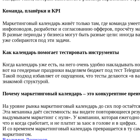
Команда, планёрки и KPI
Маркетинговый календарь живёт только там, где команда умеет
инфоповодов, разработке и согласованию офферов, просчёту 
В разные периоды у бизнеса могут быть разные цели: иногда в
уже собираются под эти задачи.
Как календарь помогает тестировать инструменты
Когда календарь уже есть, на него очень удобно накладывать
вот на гендерные праздники выделяем бюджет под тест Telegr
Такой подход избавляет от ощущения, что тесты делаются «в в
знакомой структурой.
Почему маркетинговый календарь – это конкурентное пре
На уровне рынка маркетинговый календарь до сих пор остаётс
Эта механика даёт системность: вы видите повторяющиеся резу
выдумываем маркетинг с нуля». У компании, которая ежегодно
что и когда сработает, и не платит за хаос в голове и в цифрах.
И со временем маркетинговый календарь превращается в ту сам
маркетингом.
Владимир Лоцманов