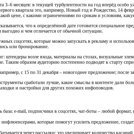
 3–6 месяцев: в текущей турбулентности на год вперёд особо уж
рвого квартала это, например, Новый год и Рождество, 14 февра
какой цене, с какими ограничениями по срокам и условиям, как
ссказывается, что к определённой дате готовится специальное п
ем выгодно и чем отличается от обычной ситуации.
ужных соцсетях, которые можно запускать в рекламу и использ
пись или бронирование.
г: штендеры возле входа, материалы на столах, визуальные эле
е. Таким образом аудиторию постепенно подводят к старту спри
например, с 15 по 31 декабря – новогоднее предложение; после 
нструменты сработали лучше, какие смыслы в контенте дали боль
находки и настройки для других похожих инфоповодов.
ь база: e-mail, подписчики в соцсетях, чат-боты – любой форма
с инфлюенсерами, которые помогут усилить предложение, создат
атывается через рассылки: это увеличивает количество касаний 