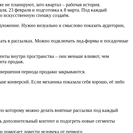
е не планируют, зато квартал – рабочая история.
ля, 23 февраля и подготовка к 8 марта. Под каждый
ую искусственную спешку создаём.
редложение. Нужно визуально и смыслово показать аудитории,
овать в рассылках. Можно подключать лид-формы и посадочные
менты внутри пространства – они меньше влияют, чем
нта продаж.
завершения периода продажи закрываются.
ше конверсий. Если механика показала себя хорошо, её либо
т, по которому можно делать внятные рассылки под каждый
ь дополнительный контент и подогреть новые сегменты
и помогает довести человека от первого