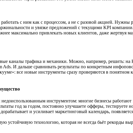
 работать с ним как с процессом, а не с разовой акцией. Нужны
маржинальности и увязке предложений с текущими KPI компании
ажнее максимально привлекать новых клиентов, даже жертвуя ма
 новые каналы трафика и механики. Можно, например, решить: н
am Ads. И дальше сравнивать результаты по конкретным инфопов
акууме»: все новые инструменты сразу проверяются в понятном 
имущество
я недоиспользованным инструментом: многие бизнесы работают 
льтаты год за годом, постоянно улучшаете офферы, тестируете 
 дорабатывает и усиливает маркетинговый календарь, появляет
ую устойчивую технологию, которая не всегда бьёт рекорды выр