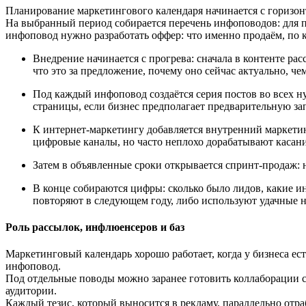
Планирование маркетингового календаря начинается с горизонта
На выбранный период собирается перечень инфоповодов: для пе
инфоповод нужно разработать оффер: что именно продаём, по 
Внедрение начинается с прогрева: сначала в контенте ра
что это за предложение, почему оно сейчас актуально, ч
Под каждый инфоповод создаётся серия постов во всех н
страницы, если бизнес предполагает предварительную за
К интернет-маркетингу добавляется внутренний маркетин
цифровые каналы, но часто неплохо дорабатывают касани
Затем в объявленные сроки открывается спринт-продаж: 
В конце собираются цифры: сколько было лидов, какие и
повторяют в следующем году, либо используют удачные 
Роль рассылок, инфлюенсеров и баз
Маркетинговый календарь хорошо работает, когда у бизнеса ест
инфоповод.
Под отдельные поводы можно заранее готовить коллаборации 
аудитории.
Каждый тезис, который выносится в рекламу, параллельно отраб