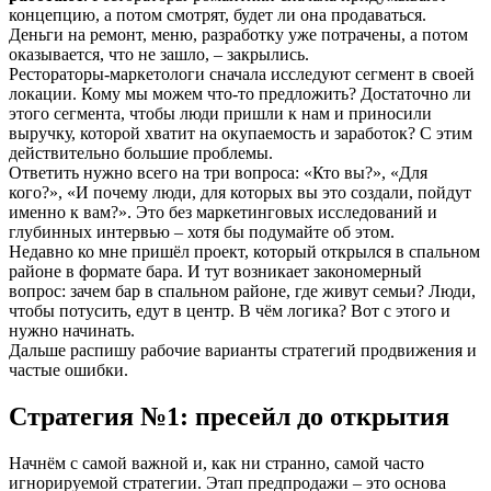
концепцию, а потом смотрят, будет ли она продаваться.
Деньги на ремонт, меню, разработку уже потрачены, а потом
оказывается, что не зашло, – закрылись.
Рестораторы-маркетологи сначала исследуют сегмент в своей
локации. Кому мы можем что-то предложить? Достаточно ли
этого сегмента, чтобы люди пришли к нам и приносили
выручку, которой хватит на окупаемость и заработок? С этим
действительно большие проблемы.
Ответить нужно всего на три вопроса: «Кто вы?», «Для
кого?», «И почему люди, для которых вы это создали, пойдут
именно к вам?». Это без маркетинговых исследований и
глубинных интервью – хотя бы подумайте об этом.
Недавно ко мне пришёл проект, который открылся в спальном
районе в формате бара. И тут возникает закономерный
вопрос: зачем бар в спальном районе, где живут семьи? Люди,
чтобы потусить, едут в центр. В чём логика? Вот с этого и
нужно начинать.
Дальше распишу рабочие варианты стратегий продвижения и
частые ошибки.
Стратегия №1: пресейл до открытия
Начнём с самой важной и, как ни странно, самой часто
игнорируемой стратегии. Этап предпродажи – это основа