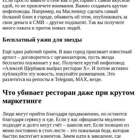
Если просто заявите о себе как о ресторане с самой вкусной
едой, то не привлечете внимания. Важно создавать крутые
инфоповоды. Например, на Масленицу сделать самый
большой блин в городе, объявить об этом, опубликовать за
свои деньги в СМИ – другие подхватят. Так вы получите
много охвата и приток новых людей.
Бесплатный ужин для звезды
Ещё один рабочий приём. В ваш город приезжает известный
артист – договоритесь с организатором, пусть звезда
бесплатно поужинает у вас. Получите крутой инфоповод:
«Алексей Щербаков выбрал ресторан X». И потом активно
публикуйте эту новость, покупайте размещения. Это
разлетится на репосты в Telegram, MAX, везде.
Что убивает ресторан даже при крутом
маркетинге
Люди могут прийти благодаря продвижению, но остаются
благодаря сервису и еде. Если у вас официанты медленно
подходят и долго несут счёт – шансов нет. Если позиции из
меню постоянно в стоп-листе – это повальная беда, которая
быстро распугает клиентов. Зачем идти в заведение, где