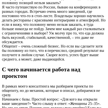
половину позиций нельзя заказать?
Я часто путешествую по России, бываю на конференциях в
разных городах. Встречаю очень много заведений, где
постоянно что-то в стоп-листе. Владельцы хорошо научились
делать рестораны с красивыми интерьерами и атмосферой. Но
если я вижу, что половину меню нельзя заказать, я туда
больше никогда не пойду. Зачем мне каждый раз сталкиваться
с ограничениями в выборе? Уж молчу про то, что еда должна
быть вкусной, стабильной, качественной, – это даже не
обсуждается.
Общепит – очень сложный бизнес. Но если вы сделаете хотя
бы половину из того, что я перечислил, средний результат вы
получите в любом случае. Скорее всего, успех будет выше
среднего, а может, даже выдающийся.
С чего начинается работа над
проектом
В рамках моего консалтинга мы разбираем проекты по
общепиту, но до механик, которые я описал, добираемся не
сразу.
Начинаем с базы. Простой вопрос: «Для кого вы открыли
ваше заведение?» Часто слышу в ответ: «Женщины 25–35».
Но это не ответ. Почему они должны туда прийти? Если вы