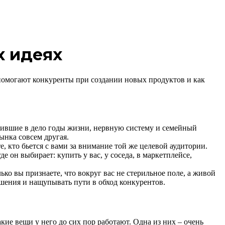
х идеях
м помогают конкуренты при создании новых продуктов и как
ожившие в дело годы жизни, нервную систему и семейный
ынка совсем другая.
е, кто бьется с вами за внимание той же целевой аудитории.
е он выбирает: купить у вас, у соседа, в маркетплейсе,
о вы признаете, что вокруг вас не стерильное поле, а живой
ешения и нащупывать пути в обход конкурентов.
кие вещи у него до сих пор работают. Одна из них – очень