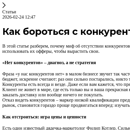
Статьи
2026-02-24 12:47
Как бороться с конкурен
В этой статье разберем, почему миф об отсутствии конкуренто
использовать их офферы, чтобы вырастить свои.
«Нет конкурентов» – диагноз, а не стратегия
Фраза «у нас конкурентов нет» в малом бизнесе звучит так ча
бюджет, искренне считают: раз они сильно постарались, никто 
Конкуренты есть всегда и везде. Даже если вам кажется, что пр
Клиент не живет в мире, где есть только вы и ваша прекрасная к
заказать доставку или вообще ничего не покупать.
Отказ видеть конкурентов – маркер низкой квалификации предп
рынок, становится гораздо проще продвигаться вперед: изучат
Как отстроиться: игра цены и ценности
Есть один известный дядечка-маркетолог Филип Котлер. Сильный