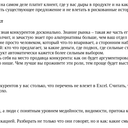
 на самом деле платит клиент, где у вас дыры в продукте и на 
ать существующее предложение и не влетать в рискованные исто
кт
 зная конкурентов досконально. Знание рынка – такая же часть 
олчит, и зачастую знает про альтернативы больше, чем ваш отдел
а не просто человеком, который что-то впаривает, а сторонним 
 кто что предлагает, за какие деньги, где подвох, где сильные 
одукт автоматически кажется более сильным выбором.
 себя на место продавца конкурента: как он будет аргументирова
о нише. Чем лучше вы проживете эти роли, тем проще будет выс
урентов у вас столько, что перечень не влезет в Excel. Считать
охо.
я, а люди с понятным уровнем медийности, видимости, притока 
кацией. Разбирать не только что они говорят, но и как: какие с