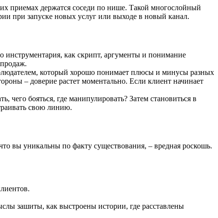
каких приемах держатся соседи по нише. Такой многослойный
рии при запуске новых услуг или выходе в новый канал.
его инструментария, как скрипт, аргументы и понимание
 продаж.
наблюдателем, который хорошо понимает плюсы и минусы разных
стороны – доверие растет моментально. Если клиент начинает
ть, чего бояться, где манипулировать? Затем становиться в
траивать свою линию.
, что вы уникальны по факту существования, – вредная роскошь.
клиентов.
мыслы зашиты, как выстроены истории, где расставлены