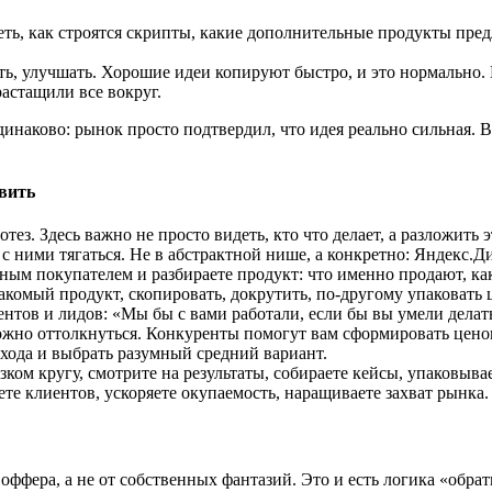
ть, как строятся скрипты, какие дополнительные продукты пред
ать, улучшать. Хорошие идеи копируют быстро, и это нормально. 
астащили все вокруг.
инаково: рынок просто подтвердил, что идея реально сильная. В
явить
з. Здесь важно не просто видеть, кто что делает, а разложить э
с ними тягаться. Не в абстрактной нише, а конкретно: Яндекс.Д
ным покупателем и разбираете продукт: что именно продают, как
акомый продукт, скопировать, докрутить, по-другому упаковать 
нтов и лидов: «Мы бы с вами работали, если бы вы умели делать 
ожно оттолкнуться. Конкуренты помогут вам сформировать ценов
дхода и выбрать разумный средний вариант.
зком кругу, смотрите на результаты, собираете кейсы, упаковыва
ете клиентов, ускоряете окупаемость, наращиваете захват рынка.
 оффера, а не от собственных фантазий. Это и есть логика «обра