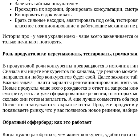
Залетать тайным покупателем.
Проходить их воронки, бронировать консультации, смотре
Копировать и докручивать.
Брать сильные находки, адаптировать под себя, тестиров
классное позиционирование и работающие механики не р
История про «у меня украли идею» чаще всего заканчивается од
только начинают повторять.
Роль продуктолога: переупаковать, тестировать, громко за
В продуктовой роли конкуренты превращаются в источник гипоте
Сначала вы ищете конкурентов по каналам, где реально можете 
направлении набор конкурентов будет свой. Далее заходите тай
Важная задача – найти варианты репозиционирования: взять зн
Новые продукты чаще всего рождаются в ответ на запросы клие
смотрите, есть ли уже сформированные решения, от которых м
сколько они готовы заплатить. А еще лучше совместить оба по
После этого запускаются закрытые тесты. Продаете продукт в у
показываете рынку, что у вас появилось новое решение, набира
Обратный офферборд: как это работает
Когда нужно разобраться, чем живет конкурент, удобно идти от