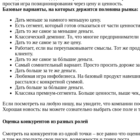
простая игра позиционирования через цену и ценность.
Базовые варианты, на которых держится половина рынка:
Дать меньше за намного меньшую цену.
Есть сегмент, который готов отказаться от части ценност
Дать то же самое за меньшие деньги.
Классический демпинг. То, что многие предприниматели 
Дать то же самое за ту же цену.
Работает, если вы переупаковываете смыслы. Тот же проду
клиенту.
Дать то же самое за бóльшие деньги.
Самый сомнительный вариант. Просто просить дороже за то
Дать больше за те же деньги.
Любимая игра инфобизнеса. На базовый продукт навешив
расстался с конкретной суммой.
Дать больше за бóльшие деньги.
Классика премиум-сегмента. Больше ценности, выше чек,
Если посмотреть на любую нишу, вы увидите, что компании пос
Хорошая новость: вы можете сознательно выбрать свое поле и т
Оценка конкурентов из разных ролей
Смотреть на конкурентов из одной точки – все равно что оцен
и том же продукте свои риски, возможности и точки роста.