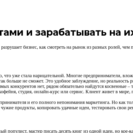
тами и зарабатывать на и
в разрушает бизнес, как смотреть на рынок из разных ролей, че
сто, что уже стала нарицательной. Многие предприниматели, вл
так больше не сможет. Это удобное заблуждение, но реальность р
ямых конкурентов нет, рядом обязательно найдутся косвенные – т
офейня, студия, онлайн-курс или сервис. Клиент живет в мире, гд
ринимателя и его полного непонимания маркетинга. Но как тольк
ь чужие продукты, копировать удачные идеи, тестировать свои р
 популист, мастер писать десять книг из одной идеи, но кое-ка