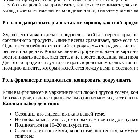
Чем больше ролей вы примеряете, тем точнее понимаете, за что
взгляд позволяет находить свободные ниши, сильнее упаковыв
Роль продавца: знать рынок так же хорошо, как свой проду
Худшее, что может сделать продавец, – выйти в переговоры, не
собственного продукта. Клиент всегда сравнивает, даже если м
Одна из сильнейших стратегий в продажах – стать для клиент
решений на рынке. Когда вы демонстрируете владение картиной:
воспринимать вас как эксперта, а не просто продавца, ваш пр
Для этого придется научиться играть в ролевые модели. Ставить
позицию клиента, который колеблется между вами и соседом п
Роль фрилансера: подписаться, копировать, докручивать
Если вы фрилансер в маркетинге или любой другой услуге, конк
Гораздо продуктивнее признать: вы один из многих, и это непл
Базовый набор действий:
Осознать, кто лидеры рынка в вашей теме.
Не глобальные звезды, до которых вам пока не дотянутьс
Подписаться на 10–20 конкурентов.
Следить за их соцсетями, воронками, контентом, коммуни
триггеры.