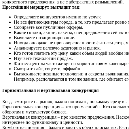
конкретного предложения, а не с абстрактных размышлений.
Простейший маршрут выглядит так:
Определяете конкурентов именно по услуге.
Не все фитнес-центры города, а те, кто предлагает ровно
Собираете все публичные офферы.
Какие скидки, акции, пакеты, спецпредложения сейчас в
Выявляете позиционирование.
Иногда оно даже не проговорено: просто фитнес-центр, у 
Анализируете целевую аудиторию и рынок.
Кто готов платить эту цену, какой объем людей вообще ин
Изучаете технологии продаж.
Фитнес-центры часто живут на маркетинговом календаре:
Смотрите сайт, соцсети, оффлайн.
Вытаскиваете неявные технологии и секреты выживания. И
Например, располагается в том же здании, где обитают е
Горизонтальная и вертикальная конкуренция
Когда смотрите на рынок, важно понимать, по какому срезу вы
Горизонтальная конкуренция – это про масштабы. Кто сколько з
оборотам и мускулатуре бизнеса.
Вертикальная конкуренция – про качество предложения. Насколь
интереснее по функционалу и ценности.
Комфортная позиция – балансировать в обеих плоскостях. Расти