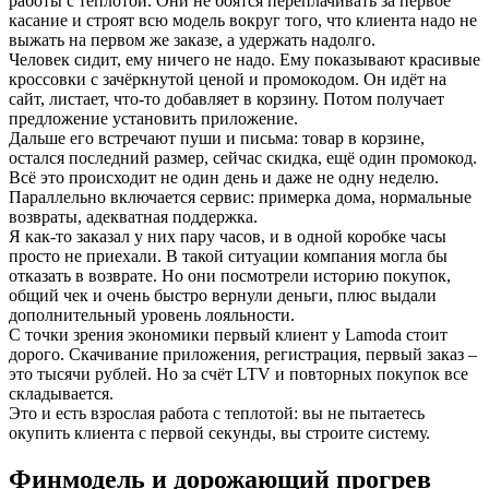
работы с теплотой. Они не боятся переплачивать за первое
касание и строят всю модель вокруг того, что клиента надо не
выжать на первом же заказе, а удержать надолго.
Человек сидит, ему ничего не надо. Ему показывают красивые
кроссовки с зачёркнутой ценой и промокодом. Он идёт на
сайт, листает, что‑то добавляет в корзину. Потом получает
предложение установить приложение.
Дальше его встречают пуши и письма: товар в корзине,
остался последний размер, сейчас скидка, ещё один промокод.
Всё это происходит не один день и даже не одну неделю.
Параллельно включается сервис: примерка дома, нормальные
возвраты, адекватная поддержка.
Я как-то заказал у них пару часов, и в одной коробке часы
просто не приехали. В такой ситуации компания могла бы
отказать в возврате. Но они посмотрели историю покупок,
общий чек и очень быстро вернули деньги, плюс выдали
дополнительный уровень лояльности.
С точки зрения экономики первый клиент у Lamoda стоит
дорого. Скачивание приложения, регистрация, первый заказ –
это тысячи рублей. Но за счёт LTV и повторных покупок все
складывается.
Это и есть взрослая работа с теплотой: вы не пытаетесь
окупить клиента с первой секунды, вы строите систему.
Финмодель и дорожающий прогрев