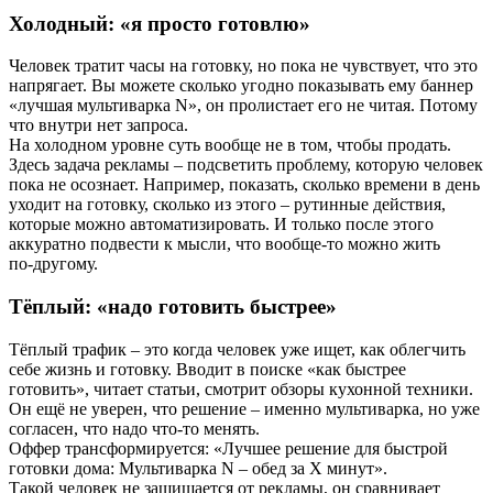
Холодный: «я просто готовлю»
Человек тратит часы на готовку, но пока не чувствует, что это
напрягает. Вы можете сколько угодно показывать ему баннер
«лучшая мультиварка N», он пролистает его не читая. Потому
что внутри нет запроса.
На холодном уровне суть вообще не в том, чтобы продать.
Здесь задача рекламы – подсветить проблему, которую человек
пока не осознает. Например, показать, сколько времени в день
уходит на готовку, сколько из этого – рутинные действия,
которые можно автоматизировать. И только после этого
аккуратно подвести к мысли, что вообще‑то можно жить
по‑другому.
Тёплый: «надо готовить быстрее»
Тёплый трафик – это когда человек уже ищет, как облегчить
себе жизнь и готовку. Вводит в поиске «как быстрее
готовить», читает статьи, смотрит обзоры кухонной техники.
Он ещё не уверен, что решение – именно мультиварка, но уже
согласен, что надо что‑то менять.
Оффер трансформируется: «Лучшее решение для быстрой
готовки дома: Мультиварка N – обед за X минут».
Такой человек не защищается от рекламы, он сравнивает