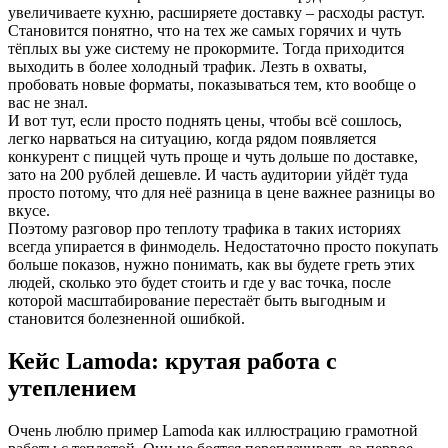
увеличиваете кухню, расширяете доставку – расходы растут.
Становится понятно, что на тех же самых горячих и чуть
тёплых вы уже систему не прокормите. Тогда приходится
выходить в более холодный трафик. Лезть в охваты,
пробовать новые форматы, показываться тем, кто вообще о
вас не знал.
И вот тут, если просто поднять цены, чтобы всё сошлось,
легко нарваться на ситуацию, когда рядом появляется
конкурент с пиццей чуть проще и чуть дольше по доставке,
зато на 200 рублей дешевле. И часть аудитории уйдёт туда
просто потому, что для неё разница в цене важнее разницы во
вкусе.
Поэтому разговор про теплоту трафика в таких историях
всегда упирается в финмодель. Недостаточно просто покупать
больше показов, нужно понимать, как вы будете греть этих
людей, сколько это будет стоить и где у вас точка, после
которой масштабирование перестаёт быть выгодным и
становится болезненной ошибкой.
Кейc Lamoda: крутая работа с
утеплением
Очень люблю пример Lamoda как иллюстрацию грамотной