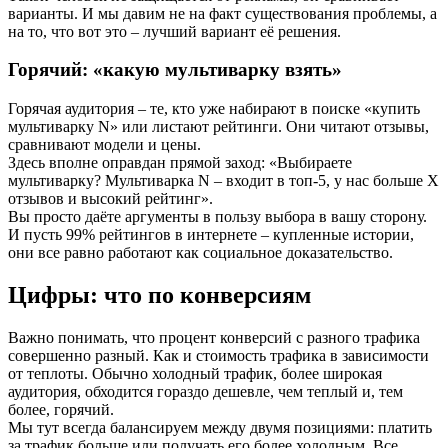
варианты. И мы давим не на факт существования проблемы, а
на то, что вот это – лучший вариант её решения.
Горячий: «какую мультиварку взять»
Горячая аудитория – те, кто уже набирают в поиске «купить
мультиварку N» или листают рейтинги. Они читают отзывы,
сравнивают модели и цены.
Здесь вполне оправдан прямой заход: «Выбираете
мультиварку? Мультиварка N – входит в топ‑5, у нас больше X
отзывов и высокий рейтинг».
Вы просто даёте аргументы в пользу выбора в вашу сторону.
И пусть 99% рейтингов в интернете – купленные истории,
они все равно работают как социальное доказательство.
Цифры: что по конверсиям
Важно понимать, что процент конверсий с разного трафика
совершенно разный. Как и стоимость трафика в зависимости
от теплоты. Обычно холодный трафик, более широкая
аудитория, обходится гораздо дешевле, чем теплый и, тем
более, горячий.
Мы тут всегда балансируем между двумя позициями: платить
за трафик больше или получать его более холодным. Все