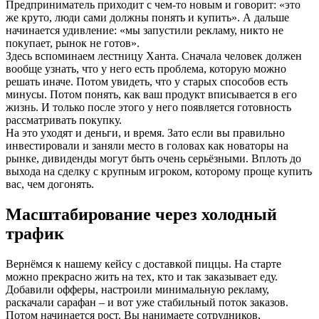
Предприниматель приходит с чем‑то новым и говорит: «это
же круто, люди сами должны понять и купить». А дальше
начинается удивление: «мы запустили рекламу, никто не
покупает, рынок не готов».
Здесь вспоминаем лестницу Ханта. Сначала человек должен
вообще узнать, что у него есть проблема, которую можно
решать иначе. Потом увидеть, что у старых способов есть
минусы. Потом понять, как ваш продукт вписывается в его
жизнь. И только после этого у него появляется готовность
рассматривать покупку.
На это уходят и деньги, и время. Зато если вы правильно
инвестировали и заняли место в головах как новаторы на
рынке, дивиденды могут быть очень серьёзными. Вплоть до
выхода на сделку с крупным игроком, которому проще купить
вас, чем догонять.
Масштабирование через холодный
трафик
Вернёмся к нашему кейсу с доставкой пиццы. На старте
можно прекрасно жить на тех, кто и так заказывает еду.
Добавили офферы, настроили минимальную рекламу,
раскачали сарафан – и вот уже стабильный поток заказов.
Потом начинается рост. Вы нанимаете сотрудников,