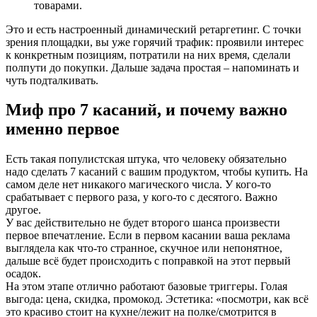
товарами.
Это и есть настроенный динамический ретаргетинг. С точки
зрения площадки, вы уже горячий трафик: проявили интерес
к конкретным позициям, потратили на них время, сделали
полпути до покупки. Дальше задача простая – напоминать и
чуть подталкивать.
Миф про 7 касаний, и почему важно
именно первое
Есть такая популистская штука, что человеку обязательно
надо сделать 7 касаний с вашим продуктом, чтобы купить. На
самом деле нет никакого магического числа. У кого‑то
срабатывает с первого раза, у кого‑то с десятого. Важно
другое.
У вас действительно не будет второго шанса произвести
первое впечатление. Если в первом касании ваша реклама
выглядела как что‑то странное, скучное или непонятное,
дальше всё будет происходить с поправкой на этот первый
осадок.
На этом этапе отлично работают базовые триггеры. Голая
выгода: цена, скидка, промокод. Эстетика: «посмотри, как всё
это красиво стоит на кухне/лежит на полке/смотрится в