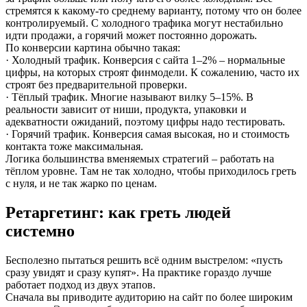
стремятся к какому-то среднему варианту, потому что он более
контролируемый. С холодного трафика могут нестабильно
идти продажи, а горячий может постоянно дорожать.
По конверсии картина обычно такая:
· Холодный трафик. Конверсия с сайта 1–2% – нормальные
цифры, на которых строят финмодели. К сожалению, часто их
строят без предварительной проверки.
· Тёплый трафик. Многие называют вилку 5–15%. В
реальности зависит от ниши, продукта, упаковки и
адекватности ожиданий, поэтому цифры надо тестировать.
· Горячий трафик. Конверсия самая высокая, но и стоимость
контакта тоже максимальная.
Логика большинства вменяемых стратегий – работать на
тёплом уровне. Там не так холодно, чтобы приходилось греть
с нуля, и не так жарко по ценам.
Ретаргетинг: как греть людей
системно
Бесполезно пытаться решить всё одним выстрелом: «пусть
сразу увидят и сразу купят». На практике гораздо лучше
работает подход из двух этапов.
Сначала вы приводите аудиторию на сайт по более широким